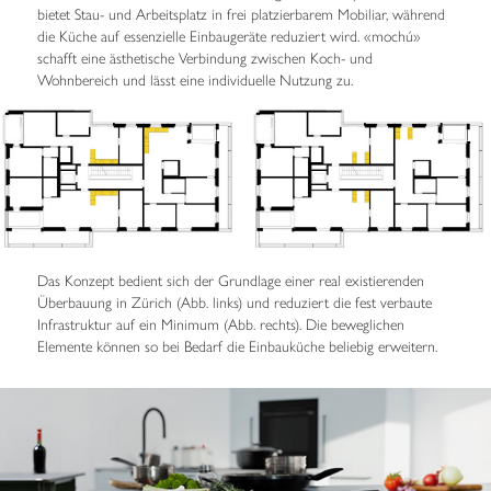
bietet Stau- und Arbeitsplatz in frei platzierbarem Mobiliar, während
die Küche auf essenzielle Einbaugeräte reduziert wird. «mochú»
schafft eine ästhetische Verbindung zwischen Koch- und
Wohnbereich und lässt eine individuelle Nutzung zu.
Das Konzept bedient sich der Grundlage einer real existierenden
Überbauung in Zürich (Abb. links) und reduziert die fest verbaute
Infrastruktur auf ein Minimum (Abb. rechts). Die beweglichen
Elemente können so bei Bedarf die Einbauküche beliebig erweitern.